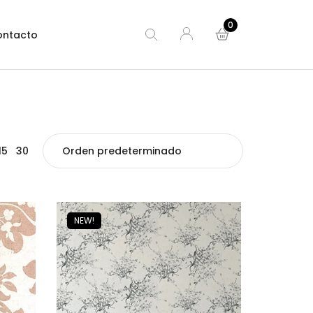
0
ontacto
15
30
NEW!